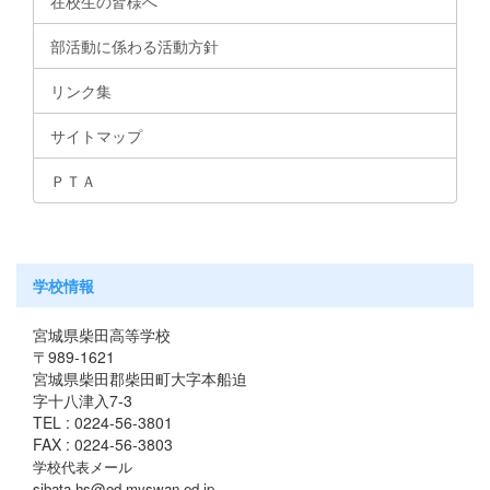
在校生の皆様へ
部活動に係わる活動方針
リンク集
サイトマップ
ＰＴＡ
学校情報
宮城県柴田高等学校
〒989-1621
宮城県柴田郡柴田町大字本船迫
字十八津入7-3
TEL : 0224-56-3801
FAX : 0224-56-3803
学校代表メール
sibata-hs@od.myswan.ed.jp