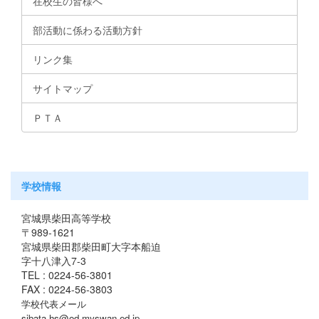
在校生の皆様へ
部活動に係わる活動方針
リンク集
サイトマップ
ＰＴＡ
学校情報
宮城県柴田高等学校
〒989-1621
宮城県柴田郡柴田町大字本船迫
字十八津入7-3
TEL : 0224-56-3801
FAX : 0224-56-3803
学校代表メール
sibata-hs@od.myswan.ed.jp