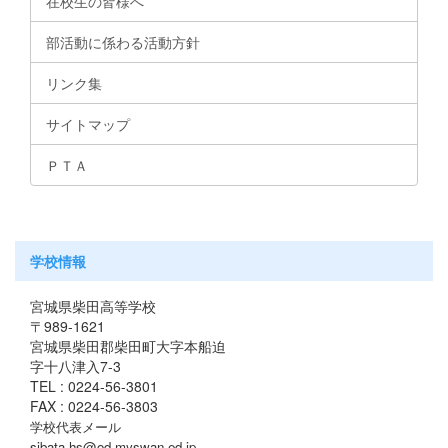
在校生の皆様へ
部活動に係わる活動方針
リンク集
サイトマップ
ＰＴＡ
学校情報
宮城県柴田高等学校
〒989-1621
宮城県柴田郡柴田町大字本船迫
字十八津入7-3
TEL : 0224-56-3801
FAX : 0224-56-3803
学校代表メール
sibata-hs@od.myswan.ed.jp