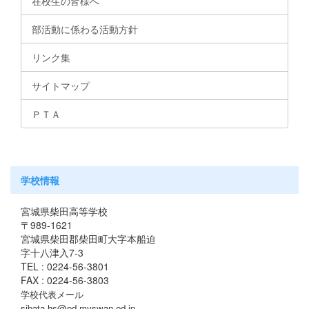
在校生の皆様へ
部活動に係わる活動方針
リンク集
サイトマップ
ＰＴＡ
学校情報
宮城県柴田高等学校
〒989-1621
宮城県柴田郡柴田町大字本船迫
字十八津入7-3
TEL : 0224-56-3801
FAX : 0224-56-3803
学校代表メール
sibata-hs@od.myswan.ed.jp