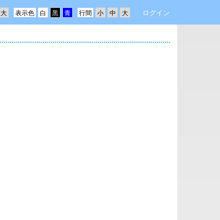
ログイン
表示色
行間