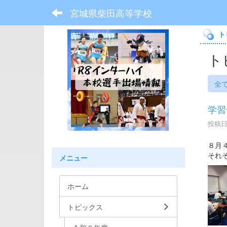
宮城県柴田高等学校
ト
ト
全
学習
投稿日時
８月
それ
メニュー
ホーム
トピックス