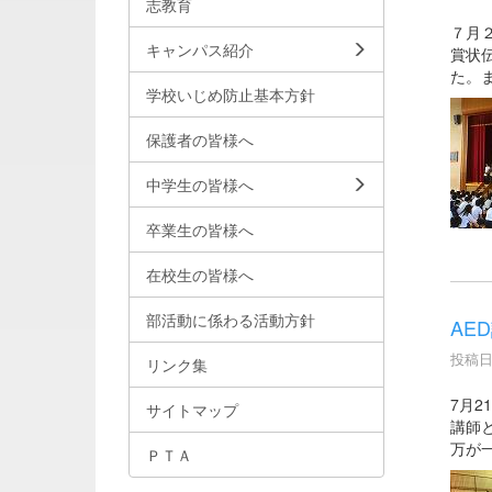
志教育
７月
キャンパス紹介
賞状
た。
学校いじめ防止基本方針
保護者の皆様へ
中学生の皆様へ
卒業生の皆様へ
在校生の皆様へ
部活動に係わる活動方針
AE
投稿日時
リンク集
7月
サイトマップ
講師
万が
ＰＴＡ