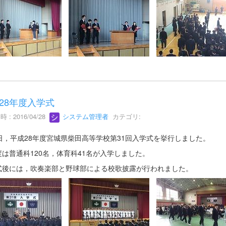
28年度入学式
 : 2016/04/28
システム管理者
カテゴリ:
8日，平成28年度宮城県柴田高等学校第31回入学式を挙行しました。
度は普通科120名，体育科41名が入学しました。
式後には，吹奏楽部と野球部による校歌披露が行われました。