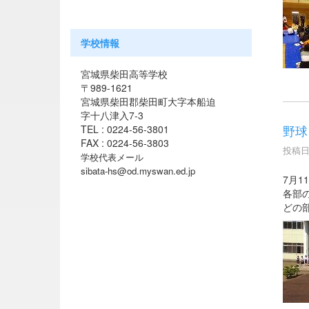
学校情報
宮城県柴田高等学校
〒989-1621
宮城県柴田郡柴田町大字本船迫
字十八津入7-3
野球
TEL : 0224-56-3801
FAX : 0224-56-3803
投稿日時
学校代表メール
sibata-hs@od.myswan.ed.jp
7月
各部
どの