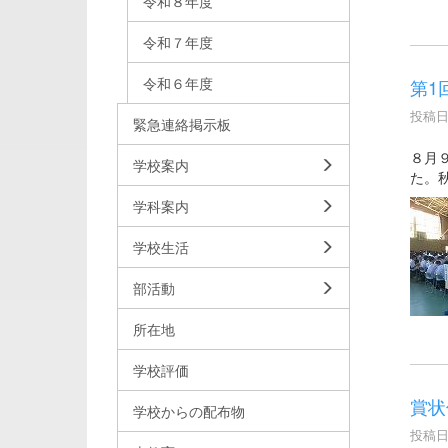
令和８年度
令和７年度
令和６年度
第1
投稿日時
緊急連絡掲示板
８月
学校案内
た。
学科案内
学校生活
部活動
所在地
学校評価
賞状
学校からの配布物
投稿日時