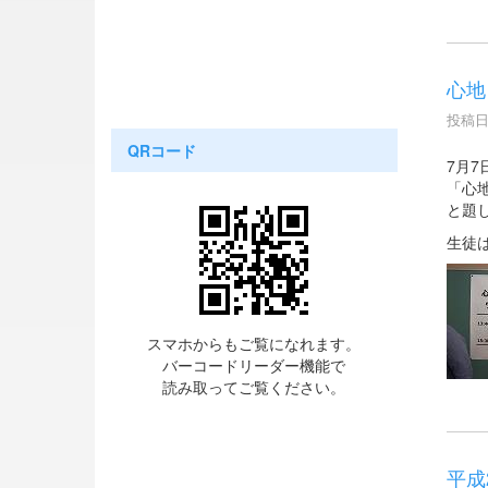
心地
投稿日時
QRコード
7月
「心
と題
生徒
スマホからもご覧になれます。
バーコードリーダー機能で
読み取ってご覧ください。
平成