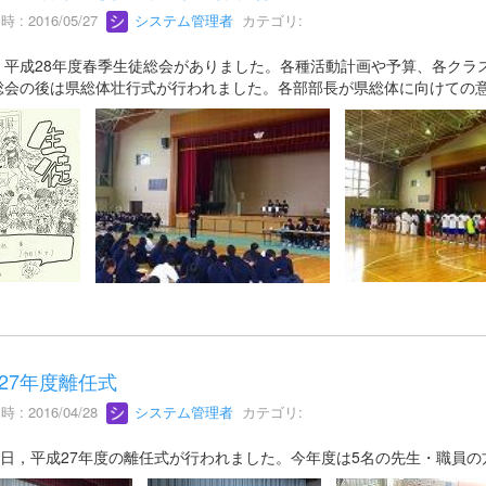
 : 2016/05/27
システム管理者
カテゴリ:
、平成28年度春季生徒総会がありました。各種活動計画や予算、各クラ
総会の後は県総体壮行式が行われました。各部部長が県総体に向けての
27年度離任式
 : 2016/04/28
システム管理者
カテゴリ:
27日，平成27年度の離任式が行われました。今年度は5名の先生・職員