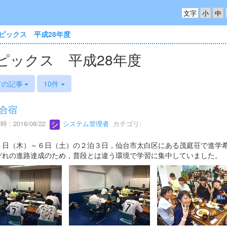
文字
ピックス 平成28年度
ピックス 平成28年度
ての記事
10件
合宿
 : 2016/08/22
システム管理者
カテゴリ:
４日（木）～６日（土）の２泊３日，仙台市太白区にある茂庭荘で進学
ぞれの進路達成のため，普段とは違う環境で学習に集中していました。