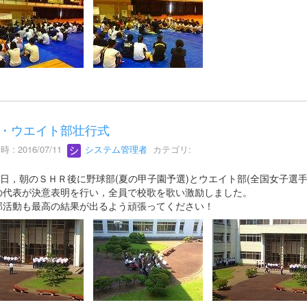
・ウエイト部壮行式
 : 2016/07/11
システム管理者
カテゴリ:
11日，朝のＳＨＲ後に野球部(夏の甲子園予選)とウエイト部(全国女子選
の代表が決意表明を行い，全員で校歌を歌い激励しました。
部活動も最高の結果が出るよう頑張ってください！