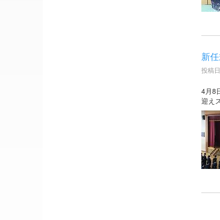
新任
投稿日時
4月
迎え